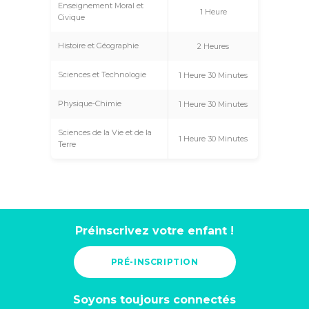
Enseignement Moral et
1 Heure
Civique
Histoire et Géographie
2 Heures
Sciences et Technologie
1 Heure 30 Minutes
Physique-Chimie
1 Heure 30 Minutes
Sciences de la Vie et de la
1 Heure 30 Minutes
Terre
Préinscrivez votre enfant !
PRÉ-INSCRIPTION
Soyons toujours connectés